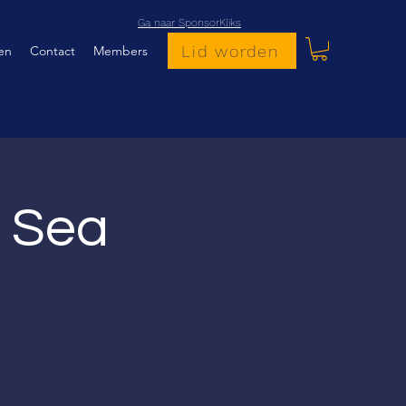
Ga naar SponsorKliks
Lid worden
en
Contact
Members
 Sea