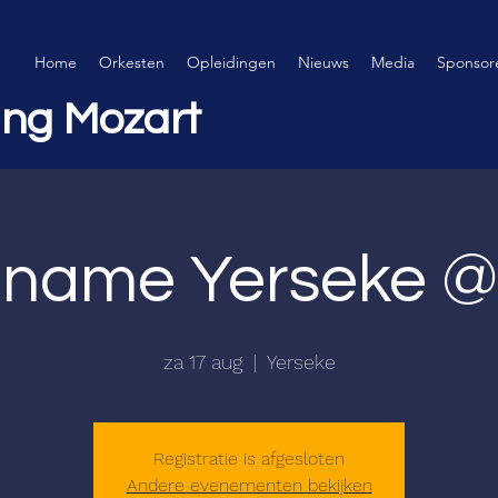
Home
Orkesten
Opleidingen
Nieuws
Media
Sponsor
ing Mozart
lname Yerseke @
za 17 aug
  |  
Yerseke
Registratie is afgesloten
Andere evenementen bekijken