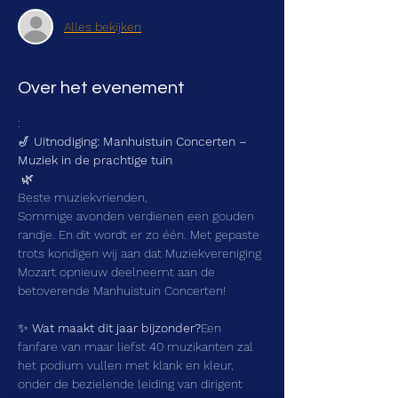
Alles bekijken
Over het evenement
:
🎷 
Uitnodiging: Manhuistuin Concerten – 
Muziek in de prachtige tuin
 🌿
Beste muziekvrienden,
Sommige avonden verdienen een gouden 
randje. En dit wordt er zo één. Met gepaste 
trots kondigen wij aan dat Muziekvereniging 
Mozart opnieuw deelneemt aan de 
betoverende Manhuistuin Concerten!
✨ 
Wat maakt dit jaar bijzonder?
Een 
fanfare van maar liefst 40 muzikanten zal 
het podium vullen met klank en kleur, 
onder de bezielende leiding van dirigent 