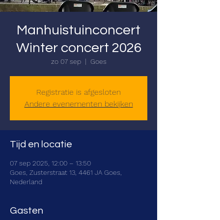
Manhuistuinconcert
Winter concert 2026
zo 07 sep
  |  
Goes
Registratie is afgesloten
Andere evenementen bekijken
Tijd en locatie
07 sep 2025, 12:00 – 13:50
Goes, Zusterstraat 13, 4461 JA Goes,
Nederland
Gasten