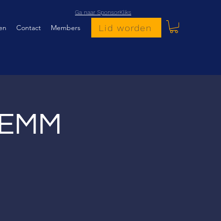
Ga naar SponsorKliks
Lid worden
en
Contact
Members
t EMM